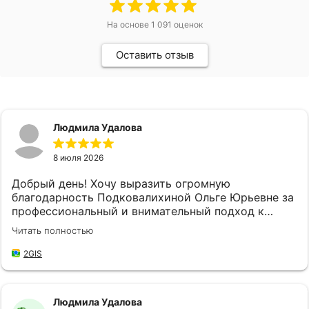
На основе
1 091
оценок
Оставить отзыв
Людмила Удалова
8 июля 2026
Добрый день! Хочу выразить огромную
благодарность Подковалихиной Ольге Юрьевне за
профессиональный и внимательный подход к
своей работе, за качественное и быстрое
Читать полностью
обслуживание! Не впервые обращаюсь в "
Страховой Дом ДБК", и каждый раз меня приятно
2GIS
удивляет высокий уровень обслуживания. Ольга
Юрьевна доброжелательная и готова всегда
прийти на помощь, находит время выслушать мои
Людмила Удалова
потребности и предложить наилучшие решения,